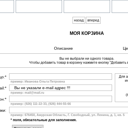
назад
вперед
МОЯ КОРЗИНА
Описание
Це
Вы не выбрали ни одного товара.
Чтобы добавить товар в корзину нажмите кнопку "Добавить в
цо:*
Для а
и
пример: Иванова Ольга Петровна
il:*
пример: mail@mail.ru
(
н:*
пример: (926) 111-22-33, (926) 444-55-66
вки:
пример: 676450, Амурская Область, Г. Свободный, ул. Ленина, д. 1, кв. 5
* поля, обязательные для заполнения.