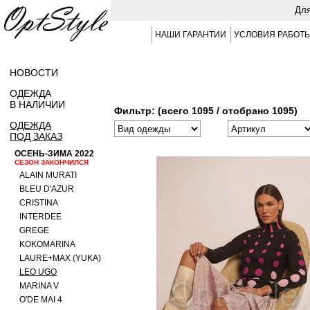
Для
НАШИ ГАРАНТИИ
УСЛОВИЯ РАБОТ
НОВОСТИ
ОДЕЖДА
В НАЛИЧИИ
Фильтр: (всего 1095 / отобрано 1095)
ОДЕЖДА
ПОД ЗАКАЗ
ОСЕНЬ-ЗИМА 2022
СЕЗОН ЗАКОНЧИЛСЯ
ALAIN MURATI
BLEU D'AZUR
CRISTINA
INTERDEE
GREGE
KOKOMARINA
LAURE+MAX (YUKA)
LEO UGO
MARINA V
O'DE MAI 4