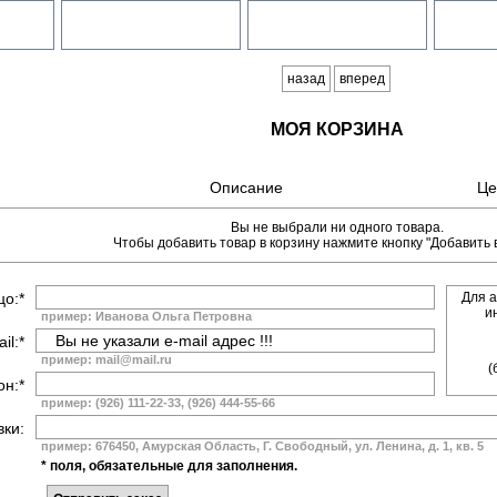
назад
вперед
МОЯ КОРЗИНА
Описание
Це
Вы не выбрали ни одного товара.
Чтобы добавить товар в корзину нажмите кнопку "Добавить в
цо:*
Для а
и
пример: Иванова Ольга Петровна
il:*
пример: mail@mail.ru
(
н:*
пример: (926) 111-22-33, (926) 444-55-66
вки:
пример: 676450, Амурская Область, Г. Свободный, ул. Ленина, д. 1, кв. 5
* поля, обязательные для заполнения.