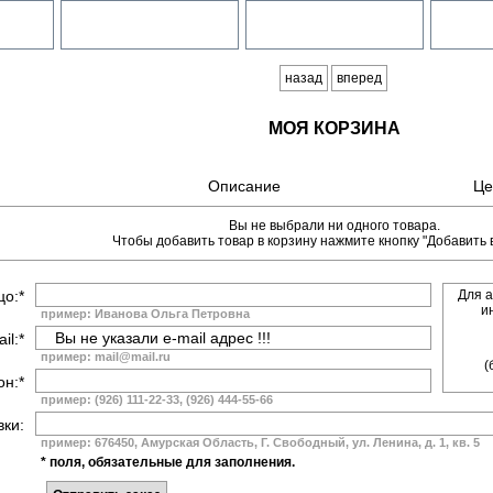
назад
вперед
МОЯ КОРЗИНА
Описание
Це
Вы не выбрали ни одного товара.
Чтобы добавить товар в корзину нажмите кнопку "Добавить в
цо:*
Для а
и
пример: Иванова Ольга Петровна
il:*
пример: mail@mail.ru
(
н:*
пример: (926) 111-22-33, (926) 444-55-66
вки:
пример: 676450, Амурская Область, Г. Свободный, ул. Ленина, д. 1, кв. 5
* поля, обязательные для заполнения.